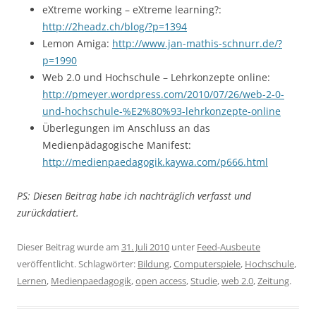
eXtreme working – eXtreme learning?:
http://2headz.ch/blog/?p=1394
Lemon Amiga:
http://www.jan-mathis-schnurr.de/?
p=1990
Web 2.0 und Hochschule – Lehrkonzepte online:
http://pmeyer.wordpress.com/2010/07/26/web-2-0-
und-hochschule-%E2%80%93-lehrkonzepte-online
Überlegungen im Anschluss an das
Medienpädagogische Manifest:
http://medienpaedagogik.kaywa.com/p666.html
PS: Diesen Beitrag habe ich nachträglich verfasst und
zurückdatiert.
Dieser Beitrag wurde am
31. Juli 2010
unter
Feed-Ausbeute
veröffentlicht. Schlagwörter:
Bildung
,
Computerspiele
,
Hochschule
,
Lernen
,
Medienpaedagogik
,
open access
,
Studie
,
web 2.0
,
Zeitung
.