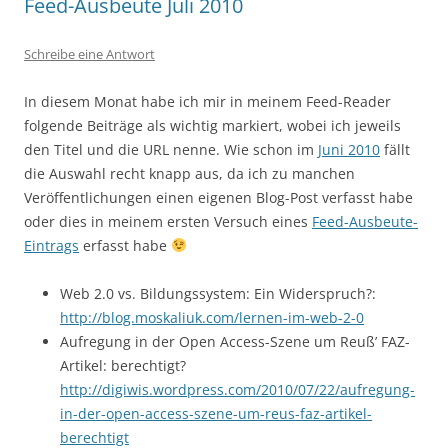
Feed-Ausbeute Juli 2010
Schreibe eine Antwort
In diesem Monat habe ich mir in meinem Feed-Reader
folgende Beiträge als wichtig markiert, wobei ich jeweils
den Titel und die URL nenne. Wie schon im
Juni 2010
fällt
die Auswahl recht knapp aus, da ich zu manchen
Veröffentlichungen einen eigenen Blog-Post verfasst habe
oder dies in meinem ersten Versuch eines
Feed-Ausbeute-
Eintrags
erfasst habe
Web 2.0 vs. Bildungssystem: Ein Widerspruch?:
http://blog.moskaliuk.com/lernen-im-web-2-0
Aufregung in der Open Access-Szene um Reuß’ FAZ-
Artikel: berechtigt?
http://digiwis.wordpress.com/2010/07/22/aufregung-
in-der-open-access-szene-um-reus-faz-artikel-
berechtigt