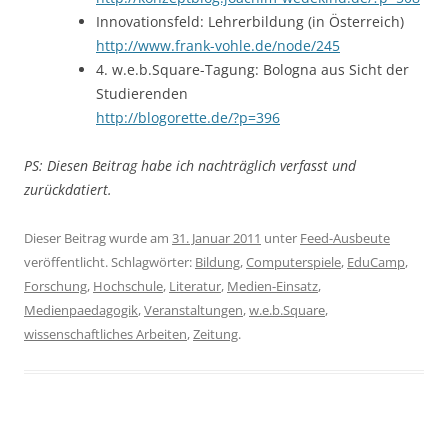
Innovationsfeld: Lehrerbildung (in Österreich)
http://www.frank-vohle.de/node/245
4. w.e.b.Square-Tagung: Bologna aus Sicht der
Studierenden
http://blogorette.de/?p=396
PS: Diesen Beitrag habe ich nachträglich verfasst und
zurückdatiert.
Dieser Beitrag wurde am
31. Januar 2011
unter
Feed-Ausbeute
veröffentlicht. Schlagwörter:
Bildung
,
Computerspiele
,
EduCamp
,
Forschung
,
Hochschule
,
Literatur
,
Medien-Einsatz
,
Medienpaedagogik
,
Veranstaltungen
,
w.e.b.Square
,
wissenschaftliches Arbeiten
,
Zeitung
.