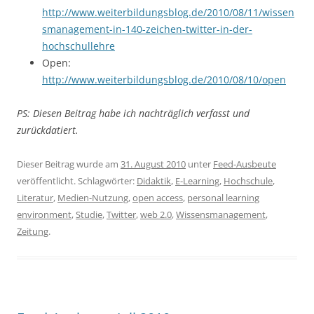
http://www.weiterbildungsblog.de/2010/08/11/wissen
smanagement-in-140-zeichen-twitter-in-der-
hochschullehre
Open:
http://www.weiterbildungsblog.de/2010/08/10/open
PS: Diesen Beitrag habe ich nachträglich verfasst und
zurückdatiert.
Dieser Beitrag wurde am
31. August 2010
unter
Feed-Ausbeute
veröffentlicht. Schlagwörter:
Didaktik
,
E-Learning
,
Hochschule
,
Literatur
,
Medien-Nutzung
,
open access
,
personal learning
environment
,
Studie
,
Twitter
,
web 2.0
,
Wissensmanagement
,
Zeitung
.