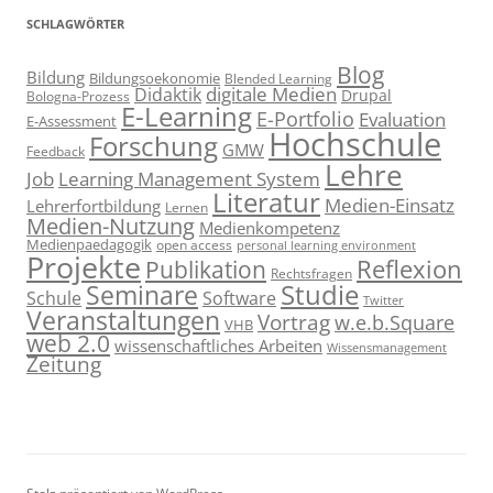
SCHLAGWÖRTER
Blog
Bildung
Bildungsoekonomie
Blended Learning
digitale Medien
Didaktik
Drupal
Bologna-Prozess
E-Learning
E-Portfolio
Evaluation
E-Assessment
Hochschule
Forschung
GMW
Feedback
Lehre
Job
Learning Management System
Literatur
Medien-Einsatz
Lehrerfortbildung
Lernen
Medien-Nutzung
Medienkompetenz
Medienpaedagogik
open access
personal learning environment
Projekte
Reflexion
Publikation
Rechtsfragen
Studie
Seminare
Schule
Software
Twitter
Veranstaltungen
Vortrag
w.e.b.Square
VHB
web 2.0
wissenschaftliches Arbeiten
Wissensmanagement
Zeitung