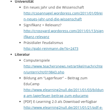
Universität
Ein neues Jahr und die Wissenschaft
http://cspannagel.wordpress.com/2011/01/09/ei
n-neues-jahr-und-die-wissenschaft
Signifikanz = Relevanz?
http://crossyard.wordpress.com/2011/01/13/sign
ifikanz-relevanz
Präsidialer Feudalismus
http://gabi-reinmann.de/?p=2473
Literatur
Computerspiele
http://www.teachersnews.net/artikel/nachrichte
n/unterricht/019843.php
Bildung am “Lagerfeuer” – Beitrag zum
EduCamp
http://www.elearning2null.de/2011/01/03/bildun
g-am-lagerfeuer-beitrag-zum-educamp
[PDF] E-Learning 2.0 als Download verfügbar
http://www.elearning2null.de/2011/01/21/pdf-e-