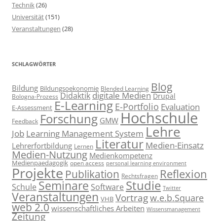
Technik
(26)
Universität
(151)
Veranstaltungen
(28)
SCHLAGWÖRTER
Blog
Bildung
Bildungsoekonomie
Blended Learning
digitale Medien
Didaktik
Drupal
Bologna-Prozess
E-Learning
E-Portfolio
Evaluation
E-Assessment
Hochschule
Forschung
GMW
Feedback
Lehre
Job
Learning Management System
Literatur
Medien-Einsatz
Lehrerfortbildung
Lernen
Medien-Nutzung
Medienkompetenz
Medienpaedagogik
open access
personal learning environment
Projekte
Reflexion
Publikation
Rechtsfragen
Studie
Seminare
Schule
Software
Twitter
Veranstaltungen
Vortrag
w.e.b.Square
VHB
web 2.0
wissenschaftliches Arbeiten
Wissensmanagement
Zeitung