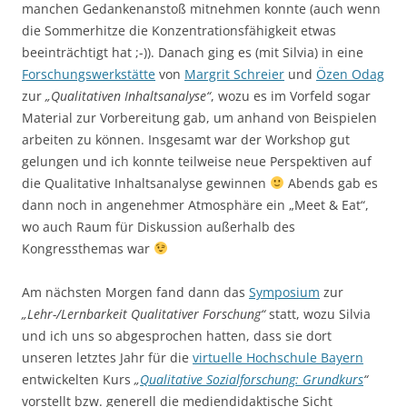
manchen Gedankenanstoß mitnehmen konnte (auch wenn
die Sommerhitze die Konzentrationsfähigkeit etwas
beeinträchtigt hat ;-)). Danach ging es (mit Silvia) in eine
Forschungswerkstätte
von
Margrit Schreier
und
Özen Odag
zur
„Qualitativen Inhaltsanalyse“
, wozu es im Vorfeld sogar
Material zur Vorbereitung gab, um anhand von Beispielen
arbeiten zu können. Insgesamt war der Workshop gut
gelungen und ich konnte teilweise neue Perspektiven auf
die Qualitative Inhaltsanalyse gewinnen
Abends gab es
dann noch in angenehmer Atmosphäre ein „Meet & Eat“,
wo auch Raum für Diskussion außerhalb des
Kongressthemas war
Am nächsten Morgen fand dann das
Symposium
zur
„Lehr-/Lernbarkeit Qualitativer Forschung“
statt, wozu Silvia
und ich uns so abgesprochen hatten, dass sie dort
unseren letztes Jahr für die
virtuelle Hochschule Bayern
entwickelten Kurs
„
Qualitative Sozialforschung: Grundkurs
“
vorstellt bzw. generell die mediendidaktische Sicht