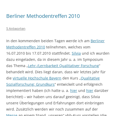
Berliner Methodentreffen 2010
5 Antworten
In den kommenden beiden Tagen werde ich am
Berliner
Methodentreffen 2010
teilnehmen, welches vom
16.07.2010 bis 17.07.2010 stattfindet.
Silvia
und ich wurden
dazu eingeladen, da in diesem Jahr u. a. im Symposium
das Thema „
Lehr-/Lernbarkeit Qualitativer Forschung
“
behandelt wird. Dies liegt daran, dass wir letztes Jahr für
die
virtuelle Hochschule Bayern
den Kurs „
Qualitative
Sozialforschung: Grundkurs
“ entwickelt und erfolgreich
implementiert haben (ich hatte u. a.
hier
und
hier
darüber
berichtet) – wir haben uns darauf geeinigt, dass Silvia
unsere Überlegungen und Erfahrungen dort einbringen
wird. Zusätzlich werden wir noch zusammen auf der
Messe
an einem Stand „unseren“ vhb-Kurs vorstellen (die